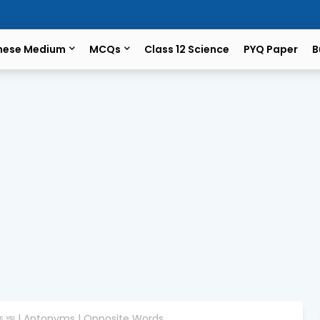
mese Medium
MCQs
Class 12 Science
PYQ Paper
B
ীতাৰ্থক শব্দ | Antonyms | Opposite Words