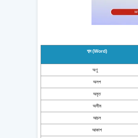
শব্দ (Word)
অণু
অলপ
অমৃত
অসীম
আচল
আকাশ