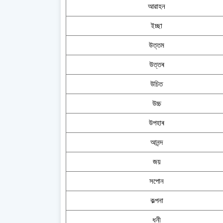
আৱাহন
ইচ্ছা
উত্তম
উত্তৰ
উচিত
উচ্চ
উপহাৰ
আনন্দ
জয়
সপোন
কল্পনা
ধনী