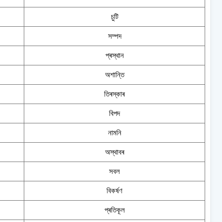
চুটি
সম্পদ
প্ৰস্থান
অশান্তি
তিৰস্কাৰ
বিপদ
নামনি
অস্থাবৰ
সবল
বিকৰ্ষণ
প্ৰতিকূল