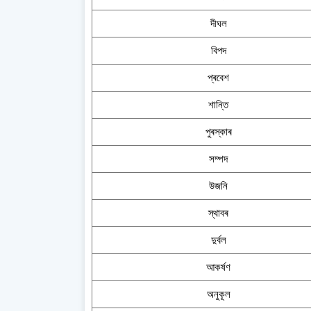
দীঘল
বিপদ
প্ৰবেশ
শান্তি
পুৰস্কাৰ
সম্পদ
উজনি
স্থাবৰ
দুৰ্বল
আকৰ্ষণ
অনুকূল