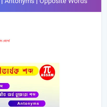
থক শব্দ | Antonyms | Opposite Words
ব্দ বোলে।