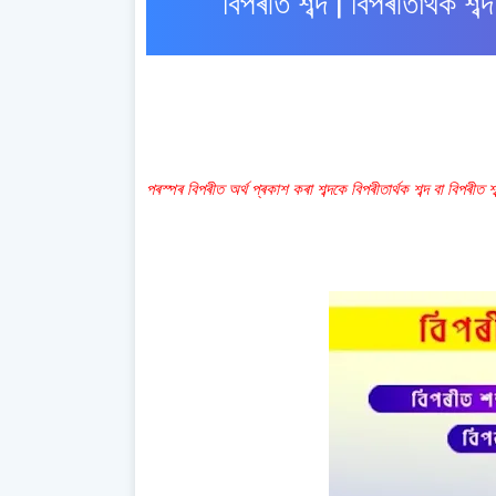
বিপৰীত শব্দ | বিপৰীতাৰ্
পৰস্পৰ বিপৰীত অৰ্থ প্ৰকাশ কৰা শব্দকে বিপৰীতাৰ্থক শব্দ বা বিপৰীত শ