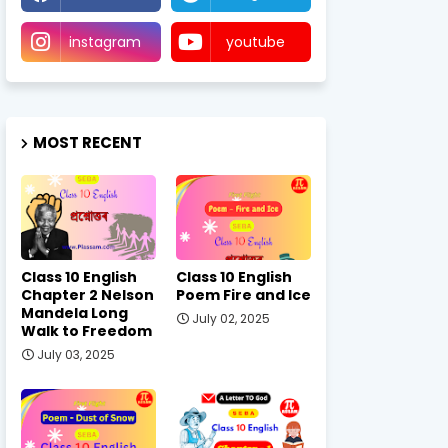
instagram
youtube
MOST RECENT
Class 10 English
Class 10 English
Chapter 2 Nelson
Poem Fire and Ice
Mandela Long
July 02, 2025
Walk to Freedom
July 03, 2025