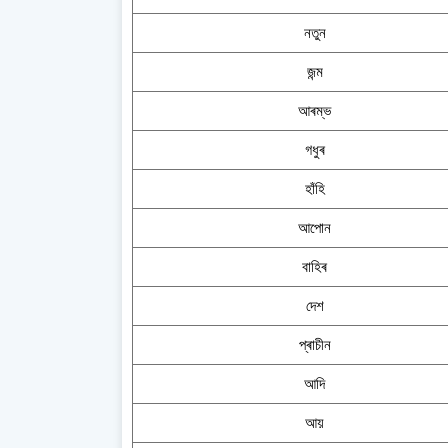
নতুন
জন্ম
আৰম্ভ
গধুৰ
হাঁহি
আপোন
বাহিৰ
দেশ
প্ৰাচীন
আদি
আয়