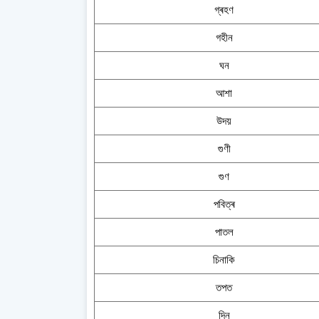
গ্ৰহণ
গহীন
ঘন
আশা
উদয়
গুণী
গুণ
পবিত্ৰ
পাতল
চিনাকি
তপত
দিন