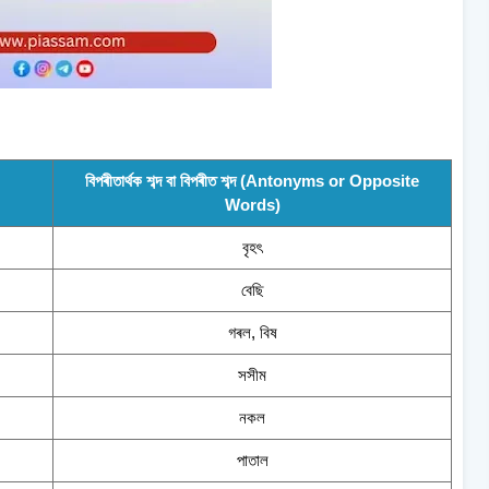
বিপৰীতাৰ্থক শব্দ বা বিপৰীত শব্দ (Antonyms or Opposite
Words)
বৃহৎ
বেছি
গৰল, বিষ
সসীম
নকল
পাতাল