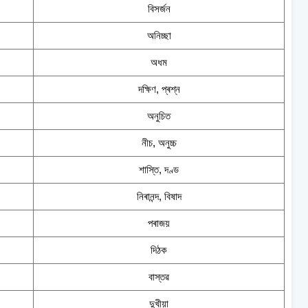
বিসৰ্জন
অনিচ্ছা
অধম
দক্ষিণ, প্ৰশ্ন
অনুচিত
নীচ, অনুচ্চ
শাস্তি, দণ্ড
নিৰানন্দ, বিষাদ
পৰাজয়
দিঠক
বাস্তৱ
দুখীয়া