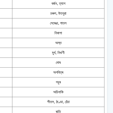
বৰ্জন, ত্যাগ
চঞ্চল, উতনুৱা
সেৰেঙা, পাতল
নিৰাশা
অস্ত
মুৰ্খ, নিৰ্গুণী
দোষ
অপবিত্ৰ
গধুৰ
অচিনাকি
শীতল, ঠাণ্ডা, চেঁচা
ৰাতি