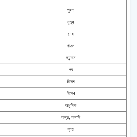
পুৰণা
মৃত্যু
শেষ
পাতল
কান্দোন
পৰ
ভিতৰ
বিদেশ
আধুনিক
অন্ত, অনাদি
ব্যয়