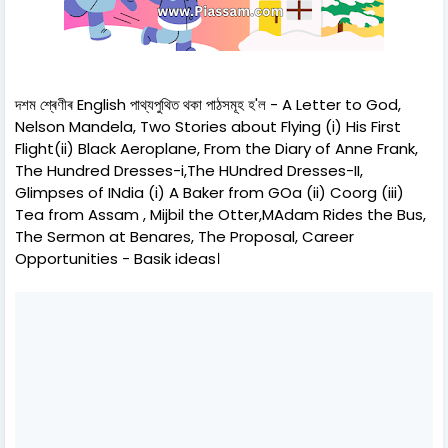
দশম শ্ৰেণীৰ English পাথ্যপুথিত থকা পাঠসমূহ হ'ল - A Letter to God,
Nelson Mandela, Two Stories about Flying (i) His First
Flight(ii) Black Aeroplane, From the Diary of Anne Frank,
The Hundred Dresses-i,The HUndred Dresses-II,
Glimpses of INdia (i) A Baker from GOa (ii) Coorg (iii)
Tea from Assam , Mijbil the Otter,MAdam Rides the Bus,
The Sermon at Benares, The Proposal, Career
Opportunities - Basik ideas।