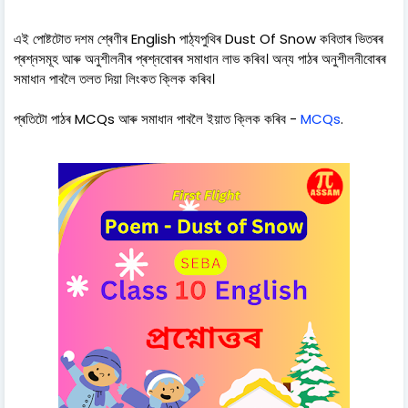
এই পোষ্টটোত দশম শ্ৰেণীৰ English পাঠ্যপুথিৰ Dust Of Snow কবিতাৰ ভিতৰৰ
প্ৰশ্নসমূহ আৰু অনুশীলনীৰ প্ৰশ্নবোৰৰ সমাধান লাভ কৰিব। অন্য পাঠৰ অনুশীলনীবোৰৰ
সমাধান পাবলৈ তলত দিয়া লিংকত ক্লিক কৰিব।
প্ৰতিটো পাঠৰ MCQs আৰু সমাধান পাবলৈ ইয়াত ক্লিক কৰিব -
MCQs
.