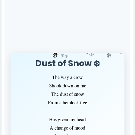
❄️
❄️
❄️
❄️
❄️
❄️
❄️
❄️
Dust of Snow ❄️
The way a crow
Shook down on me
❄️
The dust of snow
From a hemlock tree
Has given my heart
A change of mood
❄️