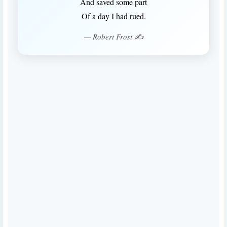
And saved some part
Of a day I had rued.
— Robert Frost ✍️