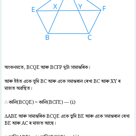
অংকনমতে, BCQE আৰু BCFP দুটা সামান্তৰিক।
আৰু ইহঁত একে ভূমি BC আৰু একে সমান্তৰাল ৰেখা BC আৰু XY ৰ
মাজত অৱস্থিত।
∴ কালি(BCQE) = কালি(BCFE) — (i)
ΔABE আৰু সামান্তৰিক BCQE একে ভুমি BE আৰু একে সমান্তৰাল ৰেখা
BE আৰু AC ৰ মাজত আছে।