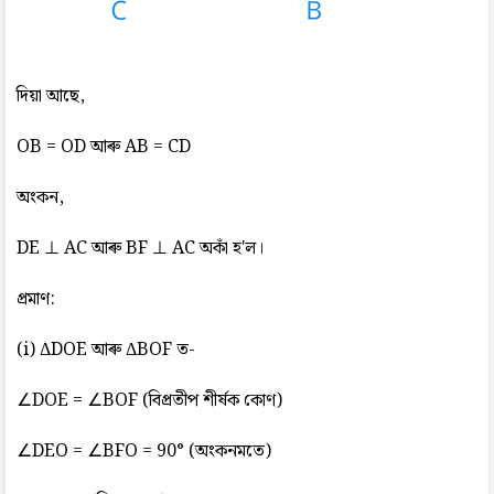
দিয়া আছে,
OB = OD আৰু AB = CD
অংকন,
DE ⊥ AC আৰু BF ⊥ AC অকাঁ হ'ল।
প্ৰমাণ:
(i) ΔDOE আৰু ΔBOF ত-
∠DOE = ∠BOF (বিপ্ৰতীপ শীৰ্ষক কোণ)
∠DEO = ∠BFO = 90° (অংকনমতে)