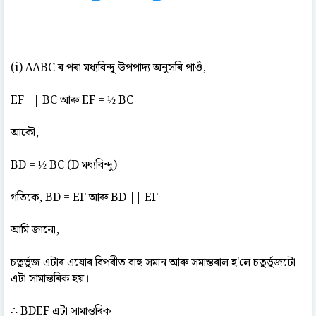
(i) ΔABC ৰ পৰা মধ্যবিন্দু উপপাদ্য অনুসৰি পাওঁ,
EF || BC আৰু EF = ½ BC
আকৌ,
BD = ½ BC (D মধ্যবিন্দু)
গতিকে, BD = EF আৰু BD || EF
আমি জানো,
চতুৰ্ভুজ এটাৰ এযোৰ বিপৰীত বাহু সমান আৰু সমান্তৰাল হ'লে চতুৰ্ভুজটো
এটা সামান্তৰিক হয়।
∴ BDEF এটা সামান্তৰিক