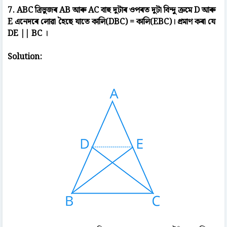
7. ABC ত্ৰিভুজৰ AB আৰু AC বাহু দুটাৰ ওপৰত দুটা বিন্দু ক্ৰমে D আৰু
E এনেদৰে লোৱা হৈছে যাতে কালি(DBC) = কালি(EBC)। প্ৰমাণ কৰা যে
DE || BC ।
Solution: