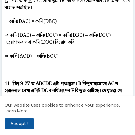
△DAC আৰু △DBC একে ভূমি DC আৰু একে সমান্তৰাল AB আৰু DC ৰ
মাজত অৱস্থিত।
∴ কালি(DAC) = কালি(DBC)
⇒ কালি(DAC) – কালি(DOC) = কালি(DBC) – কালি(DOC)
[দুয়োপক্ষৰ পৰা কালি(DOC) বিয়োগ কৰি]
⇒ কালি(AOD) = কালি(BOC)
11. চিত্ৰ 9.27 ত ABCDE এটা পঞ্চভুজ। B বিন্দুৰ মাজেৰে AC ৰ
সমান্তৰাল ৰেখা এটাই DC ৰ বৰ্ধিতাংশৰ F বিন্দুত কাটিছে। দেখুওৱা যে
(i) কালি(ACB) = কালি(ACF)
Our website uses cookies to enhance your experience.
Learn More
(ii) কালি(AEDF) = কালি(ABCDE)
Accept !