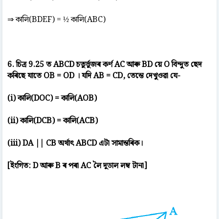
⇒ কালি(BDEF) = ½ কালি(ABC)
6. চিত্ৰ 9.25 ত ABCD চতুৰ্ভুজৰ কৰ্ণ AC আৰু BD য়ে O বিন্দুত ছেদ
কৰিছে যাতে OB = OD । যদি AB = CD, তেন্তে দেখুওৱা যে-
(i) কালি(DOC) = কালি(AOB)
(ii) কালি(DCB) = কালি(ACB)
(iii) DA || CB অৰ্থাৎ ABCD এটা সামান্তৰিক।
[ইংগিত: D আৰু B ৰ পৰা AC লৈ দুডাল লম্ব টানা]