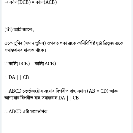
⇒ কালি(DCB) = কালি(ACB)
(iii) আমি জানো,
একে ভুমিৰ (সমান ভূমিৰ) ওপৰত থকা একে কালিবিশিষ্ট দুটা ত্ৰিভুজ একে
সমান্তৰালৰ মাজত থাকে।
∵ কালি(DCB) = কালি(ACB)
∴ DA || CB
∵ ABCD চতুৰ্ভুজটোৰ এযোৰ বিপৰীত বাহু সমান (AB = CD) আৰু
আনযোৰ বিপৰীত বাহু সমান্তৰাল DA || CB
∴ ABCD এটা সামান্তৰিক।