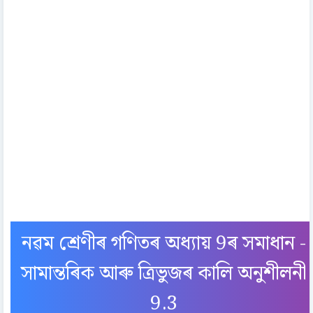
নৱম শ্ৰেণীৰ গণিতৰ অধ্যায় 9ৰ সমাধান -
সামান্তৰিক আৰু ত্ৰিভুজৰ কালি অনুশীলনী
9.3