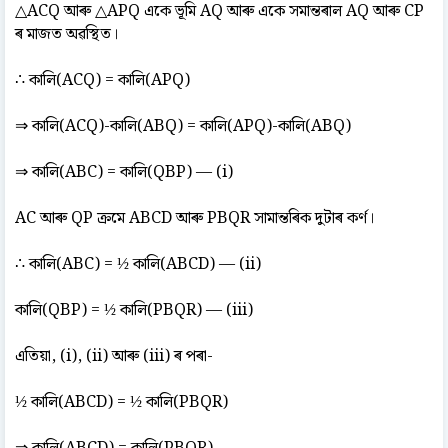
△ACQ আৰু △APQ একে ভূমি AQ আৰু একে সমান্তৰাল AQ আৰু CP
ৰ মাজত অৱস্থিত।
∴ কালি(ACQ) = কালি(APQ)
⇒ কালি(ACQ)-কালি(ABQ) = কালি(APQ)-কালি(ABQ)
⇒ কালি(ABC) = কালি(QBP) — (i)
AC আৰু QP ক্ৰমে ABCD আৰু PBQR সামান্তৰিক দুটাৰ কৰ্ণ।
∴ কালি(ABC) = ½ কালি(ABCD) — (ii)
কালি(QBP) = ½ কালি(PBQR) — (iii)
এতিয়া, (i), (ii) আৰু (iii) ৰ পৰা-
½ কালি(ABCD) = ½ কালি(PBQR)