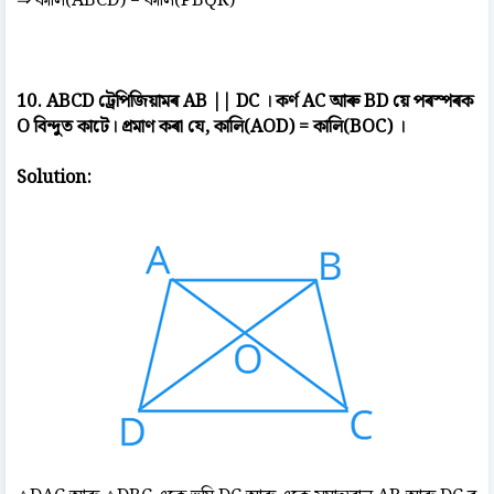
⇒ কালি(ABCD) = কালি(PBQR)
10. ABCD ট্ৰেপিজিয়ামৰ AB || DC । কৰ্ণ AC আৰু BD য়ে পৰস্পৰক
O বিন্দুত কাটে। প্ৰমাণ কৰা যে, কালি(AOD) = কালি(BOC) ।
Solution: