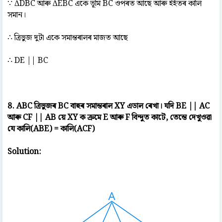
∵ ΔDBC আৰু ΔEBC একে ভূমি BC ওপৰত আছে আৰু ইহঁতৰ কালি
সমান।
∴ ত্ৰিভুজ দুটা একে সমান্তৰালৰ মাজত আছে
∴ DE || BC
8. ABC ত্ৰিভুজৰ BC বাহুৰ সমান্তৰাল XY এডাল ৰেখা। যদি BE || AC
আৰু CF || AB য়ে XY ক ক্ৰমে E আৰু F বিন্দুত কাটে, তেন্তে দেখুওৱা
যে কালি(ABE) = কালি(ACF)
Solution: