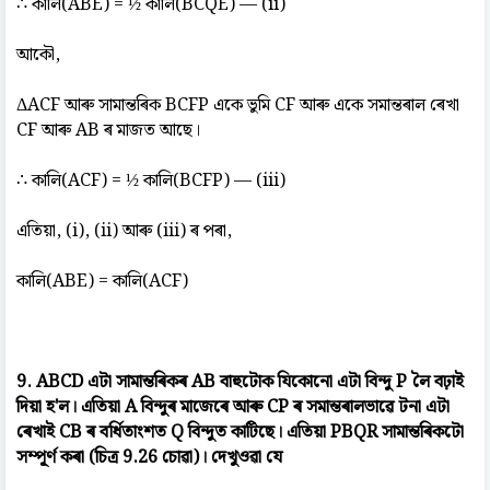
∴ কালি(ABE) = ½ কালি(BCQE) — (ii)
আকৌ,
ΔACF আৰু সামান্তৰিক BCFP একে ভুমি CF আৰু একে সমান্তৰাল ৰেখা
CF আৰু AB ৰ মাজত আছে।
∴ কালি(ACF) = ½ কালি(BCFP) — (iii)
এতিয়া, (i), (ii) আৰু (iii) ৰ পৰা,
কালি(ABE) = কালি(ACF)
9. ABCD এটা সামান্তৰিকৰ AB বাহুটোক যিকোনো এটা বিন্দু P লৈ বঢ়াই
দিয়া হ'ল। এতিয়া A বিন্দুৰ মাজেৰে আৰু CP ৰ সমান্তৰালভাৱে টনা এটা
ৰেখাই CB ৰ বৰ্ধিতাংশত Q বিন্দুত কাটিছে। এতিয়া PBQR সামান্তৰিকটো
সম্পূৰ্ণ কৰা (চিত্ৰ 9.26 চোৱা)। দেখুওৱা যে