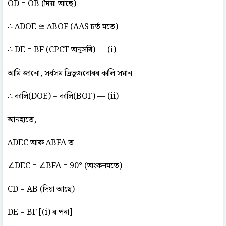
OD = OB (দিয়া আছে)
∴ ΔDOE ≅ ΔBOF (AAS চৰ্ত মতে)
∴ DE = BF (CPCT অনুসৰি) — (i)
আমি জানো, সৰ্বসম ত্ৰিভুজবোৰৰ কালি সমান।
∴ কালি(DOE) = কালি(BOF) — (ii)
আনহাতে,
ΔDEC আৰু ΔBFA ত-
∠DEC = ∠BFA = 90° (অংকনমতে)
CD = AB (দিয়া আছে)
DE = BF [(i) ৰ পৰা]