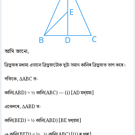
আমি জানো,
ত্ৰিভুজৰ মধ্যমা এডালে ত্ৰিভুজটোক দুটা সমান কালিৰ ত্ৰিভুজত ভাগ কৰে।
গতিকে, ΔABC ত-
কালি(ABD) = ½ কালি(ABC) — (i) [AD মধ্য়মা]
একেদৰে, ΔABD ত-
কালি(BED) = ½ কালি(ABD) [BE মধ্য়মা]
⇒ কালি(BED) = ½ . ½ কালি(ABC) [(i) ৰ পৰা]