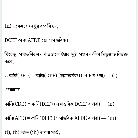
(ii) একেদৰে দেখুৱাব পাৰি যে,
DCEF আৰু AFDE য়ো সামান্তৰিক।
যিহেতু, সামান্তৰিকৰ কৰ্ণ এডালে ইয়াক দুটা সমান কালিৰ ত্ৰিভুজত বিভক্ত
কৰে,
∴ কালি(BFD) = কালি(DEF) (সামান্তৰিক BDEF ৰ পৰা) — (i)
একেদৰে,
কালি(CDE) = কালি(DEF) (সামান্তৰিক DCEF ৰ পৰা) — (ii)
কালি(AFE) = কালি(DEF) (সামান্তৰিক AFDE ৰ পৰা) — (iii)
(i), (ii) আৰু (iii) ৰ পৰা পাওঁ,