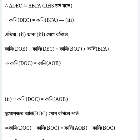
∴ ΔDEC ≅ ΔBFA (RHS চৰ্ত মতে)
∴ কালি(DEC) = কালি(BFA) — (iii)
এতিয়া, (ii) আৰু (iii) যোগ কৰিলে,
কালি(DOE) + কালি(DEC) = কালি(BOF) + কালি(BFA)
⇒ কালি(DOC) = কালি(AOB)
(ii) ∵ কালি(DOC) = কালি(AOB)
দুয়োপক্ষত কালি(BOC) যোগ কৰিলে পাওঁ,
⇒কালি(DOC) + কালি(BOC) = কালি(AOB) + কালি(BOC)