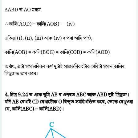
ΔABD ত AO মধ্যমা
∴ কালি(AOD) = কালি(AOB) — (iv)
এতিয়া (i), (ii), (iii) আৰু (iv) ৰ পৰা আমি পাওঁ,
কালি(AOB) = কালি(BOC) = কালি(COD) = কালি(AOD)
অৰ্থাৎ, এটা সামান্তৰিকৰ কৰ্ণ দুটাই সামান্তৰিকটোক চাৰিটা সমান কালিৰ
ত্ৰিভুজত ভাগ কৰে।
4. চিত্ৰ 9.24 ত একে ভূমি AB ৰ ওপৰত ABC আৰু ABD দুটা ত্ৰিভুজ।
যদি AB ৰেখাই CD ৰেখাটোক O বিন্দুত সমদ্বিখণ্ডিত কৰে, তেন্তে দেখুওৱা
যে, কালি(ABC) = কালি(ABD)।