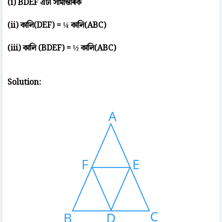
(i) BDEF এটা সামান্তৰিক
(ii) কালি(DEF) = ¼ কালি(ABC)
(iii) কালি (BDEF) = ½ কালি(ABC)
Solution: