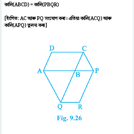
কালি(ABCD) = কালি(PBQR)
[ইংগিত: AC আৰু PQ সংযোগ কৰা। এতিয়া কালি(ACQ) আৰু
কালি(APQ) তুলনা কৰা]