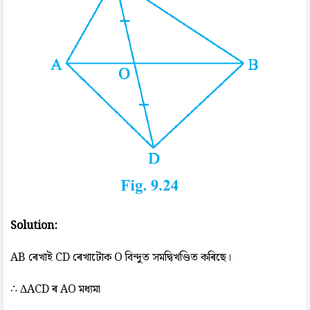
Solution:
AB ৰেখাই CD ৰেখাটোক O বিন্দুত সমদ্বিখণ্ডিত কৰিছে।
∴ ΔACD ৰ AO মধ্যমা