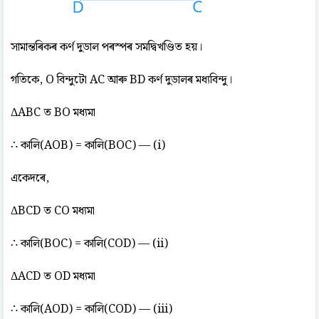
সামান্তৰিকৰ কৰ্ণ দুডাল পৰস্পৰ সমদ্বিখণ্ডিত হয়।
গতিকে, O বিন্দুটো AC আৰু BD কৰ্ণ দুডালৰ মধ্যবিন্দু।
ΔABC ত BO মধ্যমা
∴ কালি(AOB) = কালি(BOC) — (i)
একেদৰে,
ΔBCD ত CO মধ্যমা
∴ কালি(BOC) = কালি(COD) — (ii)
ΔACD ত OD মধ্যমা
∴ কালি(AOD) = কালি(COD) — (iii)