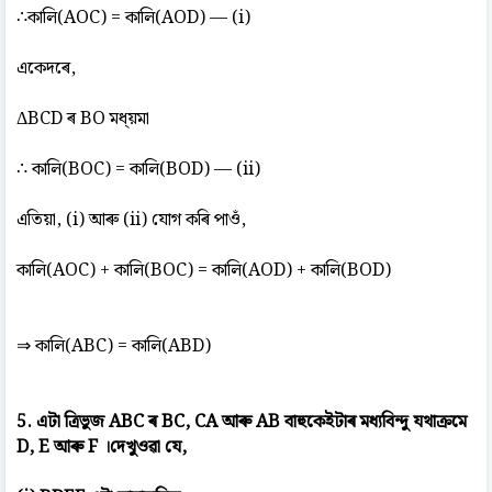
∴কালি(AOC) = কালি(AOD) — (i)
একেদৰে,
ΔBCD ৰ BO মধ্য়মা
∴ কালি(BOC) = কালি(BOD) — (ii)
এতিয়া, (i) আৰু (ii) যোগ কৰি পাওঁ,
কালি(AOC) + কালি(BOC) = কালি(AOD) + কালি(BOD)
⇒ কালি(ABC) = কালি(ABD)
5. এটা ত্ৰিভুজ ABC ৰ BC, CA আৰু AB বাহুকেইটাৰ মধ্যবিন্দু যথাক্ৰমে
D, E আৰু F ।দেখুওৱা যে,