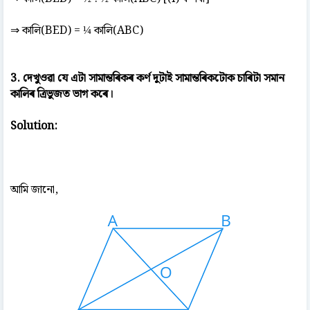
⇒ কালি(BED) = ¼ কালি(ABC)
3. দেখুওৱা যে এটা সামান্তৰিকৰ কৰ্ণ দুটাই সামান্তৰিকটোক চাৰিটা সমান
কালিৰ ত্ৰিভুজত ভাগ কৰে।
Solution:
আমি জানো,