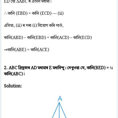
ED য়ো ΔABC ৰ এডাল মধ্যমা।
∴ কালি (EBD) = কালি (ECD) — (ii)
এতিয়া, (ii) ৰ পৰা (i) বিয়োগ কৰি পাওঁ,
কালি(ABD) – কালি(EBD) = কালি(ACD) – কালি(ECD)
⇒কালি(ABE) = কালি(ACE)
2. ABC ত্ৰিভুজৰ AD মধ্যমাৰ E মধ্যবিন্দু। দেখুওৱা যে, কালি(BED) = ¼
কালি(ABC)।
Solution: