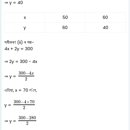
⇒ y = 40
x
50
60
y
60
40
সমীকৰণ (ii) ৰ পৰা-
4x + 2y = 300
⇒ 2y = 300 - 4x
300
−
4
x
2
300
−
4
x
⇒ y =
2
এতিয়া, x = 70 ল'লে,
300
−
4
×
70
2
300
−
4
×
70
y =
2
300
−
280
2
300
−
280
⇒ y =
2