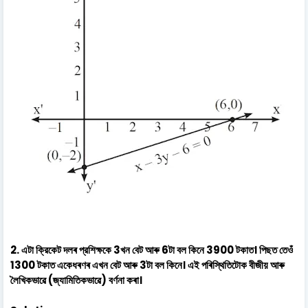
2. এটা ক্রিকেট দলৰ প্রশিক্ষকে 3খন বেট আৰু 6টা বল কিনে 3900 টকাত। পিছত তেওঁ
1300 টকাত একেধৰণৰ এখন বেট আৰু 3টা বল কিনে। এই পৰিস্থিতিটোক বীজীয় আৰু
লৈখিকভাৱে (জ্যামিতিকভাৱে) বর্ণনা কৰা।