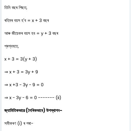
তিনি বছৰ পিছত,
ৰহিমৰ বয়স হ'ব = x + 3 বছৰ
আৰু জীয়েকৰ বয়স হব = y + 3 বছৰ
প্ৰশ্নমতে,
x + 3 = 3(y + 3)
⇒ x + 3 = 3y + 9
⇒ x +3 - 3y - 9 = 0
⇒ x - 3y - 6 = 0 ------- (ii)
জ্যামিতিকভাৱে (লৈখিকভাবে) উপস্থাপন-
সমীকৰণ (i) ৰ পৰা-