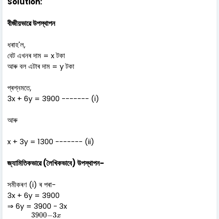
Solution:
বীজীয়ভাৱে উপস্থাপন
ধৰাহ'ল,
বেট এখনৰ দাম = x টকা
আৰু বল এটাৰ দাম = y টকা
প্ৰশ্নমতে,
3x + 6y = 3900 ------- (i)
আৰু
x + 3y = 1300 ------- (ii)
জ্যামিতিকভাৱে (লৈখিকভাবে) উপস্থাপন-
সমীকৰণ (i) ৰ পৰা-
3x + 6y = 3900
⇒ 6y = 3900 - 3x
3900
−
3
x
6
3900
−
3
x