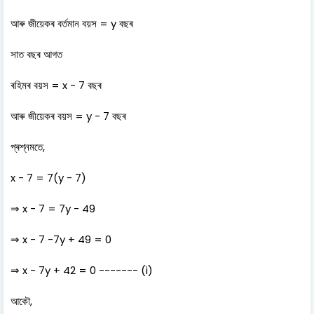
আৰু জীয়েকৰ বৰ্তমান বয়স = y বছৰ
সাত বছৰ আগত
ৰহিমৰ বয়স = x - 7 বছৰ
আৰু জীয়েকৰ বয়স = y - 7 বছৰ
প্ৰশ্নমতে,
x - 7 = 7(y - 7)
⇒ x - 7 = 7y - 49
⇒ x - 7 -7y + 49 = 0
⇒ x - 7y + 42 = 0 ------- (i)
আকৌ,