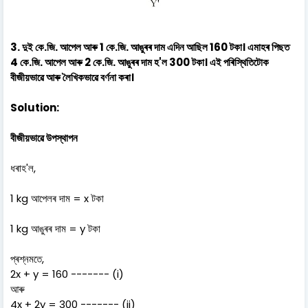
3. দুই কে.জি. আপেল আৰু 1 কে.জি. আঙুৰৰ দাম এদিন আছিল 160 টকা। এমাহৰ পিছত
4 কে.জি. আপেল আৰু 2 কে.জি. আঙুৰৰ দাম হ'ল 300 টকা। এই পৰিস্থিতিটোক
বীজীয়ভাৱে আৰু লৈখিকভাৱে বৰ্ণনা কৰা।
Solution:
বীজীয়ভাৱে উপস্থাপন
ধৰাহ'ল,
1 kg আপেলৰ দাম = x টকা
1 kg আঙুৰৰ দাম = y টকা
প্ৰশ্নমতে,
2x + y = 160 ------- (i)
আৰু
4x + 2y = 300 ------- (ii)