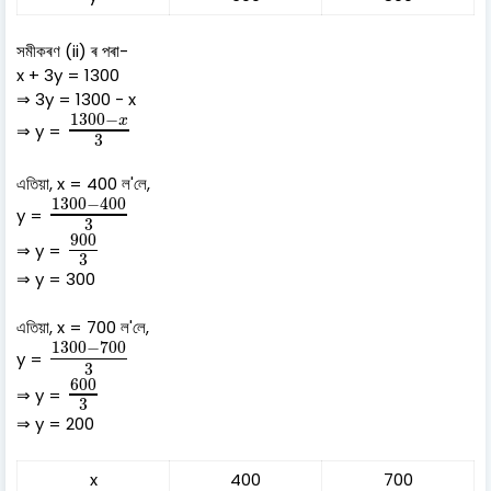
সমীকৰণ (ii) ৰ পৰা-
x + 3y = 1300
⇒ 3y = 1300 - x
1300
−
x
3
1300
−
x
⇒ y =
3
এতিয়া, x = 400 ল'লে,
1300
−
400
3
1300
−
400
y =
3
900
3
900
⇒ y =
3
⇒ y = 300
এতিয়া, x = 700 ল'লে,
1300
−
700
3
1300
−
700
y =
3
600
3
600
⇒ y =
3
⇒ y = 200
x
400
700