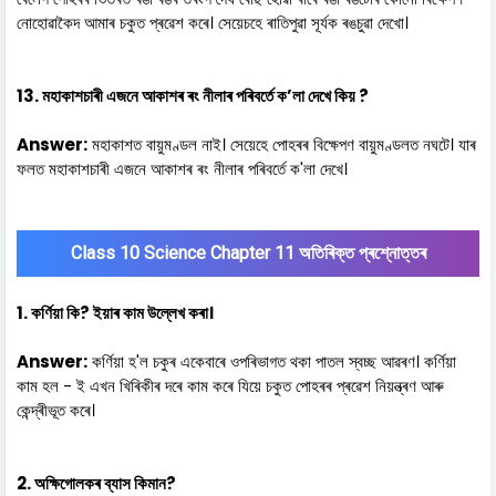
নোহোৱাকৈদ আমাৰ চকুত প্ৰৱেশ কৰে। সেয়েচহে ৰাতিপুৱা সূৰ্যক ৰঙচুৱা দেখো।
13. মহাকাশচাৰী এজনে আকাশৰ ৰং নীলাৰ পৰিবৰ্তে ক’লা দেখে কিয় ?
Answer:
মহাকাশত বায়ুমণ্ডল নাই। সেয়েহে পোহৰৰ বিক্ষেপণ বায়ুমণ্ডলত নঘটে। যাৰ
ফলত মহাকাশচাৰী এজনে আকাশৰ ৰং নীলাৰ পৰিবৰ্তে ক'লা দেখে।
Class 10 Science Chapter 11 অতিৰিক্ত প্ৰশ্নোত্তৰ
1. কৰ্ণিয়া কি? ইয়াৰ কাম উল্লেখ কৰা।
Answer:
কৰ্ণিয়া হ'ল চকুৰ একেবাৰে ওপৰিভাগত থকা পাতল স্বচ্ছ আৱৰণ। কৰ্ণিয়া
কাম হল - ই এখন খিৰিকীৰ দৰে কাম কৰে যিয়ে চকুত পোহৰৰ প্ৰৱেশ নিয়ন্ত্ৰণ আৰু
কেন্দ্ৰীভূত কৰে।
2. অক্ষিগোলকৰ ব্যাস কিমান?