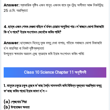
Answer:
স্বাভাৱিক দৃষ্টিৰ এজন মানুহ এজনৰ বাবে দূৰ-বিন্দু অসীমত আৰু নিকটবিন্দু
25 চে.মি. অৱস্থিত।
4. ছাত্ৰ এজন শেষৰ বেঞ্চত বহিলে ব'ৰ্ডখন চোৱাত অসুবিধা পায় ৷ ল'ৰাজনে ভোগা বিকাৰটো
কি হ'ব পাৰে? ইয়াৰ সংশোধন কেনেকৈ কৰিব পাৰি?
Answer:
ছাত্ৰজনে যিহেতু দূৰৰ বস্তু দেখা নাপায়, গতিকে লৰাজনে ভোগা বিকাৰটো
হ'ল মায়পিয়া বা নিকট দৃষ্টিগ্ৰস্ততা।
উপযুক্ত ক্ষমতাৰ অৱতল লেন্ছ ব্যৱহাৰ কৰি ইয়াৰ সংশোধন কৰিব পাৰি।
Class 10 Science Chapter 11 অনুশীলনী
1. মানুহৰ চকুৱে চকুৰ লেন্ছৰ ফ'কাছ দৈৰ্ঘ্য সালসলনি কৰি বিভিন্ন দূৰত্বত অৱস্থিত বস্তু
ফ’কাছ কৰিব পাৰে। ইয়াৰ কাৰণ হ'ল -
(a) প্ৰেছবায়'পিয়া
(b) উপযোজন ক্ষমতা