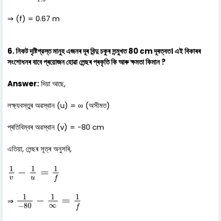
⇒ (f) = 0.67 m
6. নিকট দৃষ্টিগ্রস্ত মানুহ এজনৰ দূৰ বিন্দু চকুৰ সন্মুখত 80 cm দূৰত্বত। এই বিকাৰৰ
সংশোধনৰ বাবে প্ৰয়োজন হোৱা লেন্ছৰ প্ৰকৃতি কি আৰু ক্ষমতা কিমান ?
Answer:
দিয়া আছে,
লক্ষ্যবস্তুৰ অৱস্থান (u) = ∞ (অসীমত)
প্ৰতিবিম্বৰ অৱস্থান (v) = -80 cm
এতিয়া, লেন্ছৰ সূত্ৰ অনুসৰি,
1
v
−
1
u
=
1
f
1
1
1
−
=
v
u
f
1
−
80
−
1
∞
=
1
f
1
1
1
−
=
⇒
∞
−
80
f