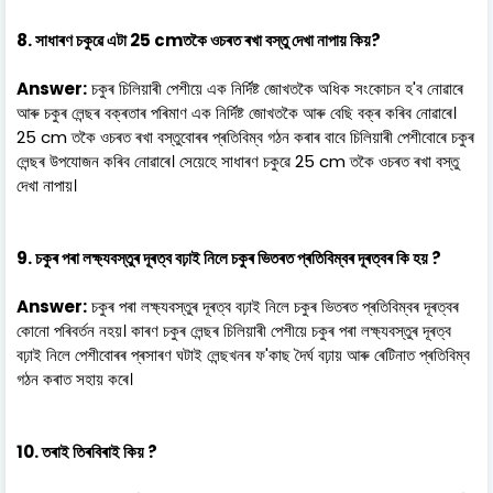
8. সাধাৰণ চকুৱে এটা 25 cmতকৈ ওচৰত ৰখা বস্তু দেখা নাপায় কিয়?
Answer:
চকুৰ চিলিয়াৰী পেশীয়ে এক নিৰ্দিষ্ট জোখতকৈ অধিক সংকোচন হ'ব নোৱাৰে
আৰু চকুৰ লেন্ছৰ বক্ৰতাৰ পৰিমাণ এক নিৰ্দিষ্ট জোখতকৈ আৰু বেছি বক্ৰ কৰিব নোৱাৰে।
25 cm তকৈ ওচৰত ৰখা বস্তুবোৰৰ প্ৰতিবিম্ব গঠন কৰাৰ বাবে চিলিয়াৰী পেশীবোৰে চকুৰ
লেন্ছৰ উপযোজন কৰিব নোৱাৰে। সেয়েহে সাধাৰণ চকুৱে 25 cm তকৈ ওচৰত ৰখা বস্তু
দেখা নাপায়।
9. চকুৰ পৰা লক্ষ্যবস্তুৰ দূৰত্ব বঢ়াই নিলে চকুৰ ভিতৰত প্ৰতিবিম্বৰ দূৰত্বৰ কি হয় ?
Answer:
চকুৰ পৰা লক্ষ্যবস্তুৰ দূৰত্ব বঢ়াই নিলে চকুৰ ভিতৰত প্ৰতিবিম্বৰ দূৰত্বৰ
কোনো পৰিবৰ্তন নহয়। কাৰণ চকুৰ লেন্ছৰ চিলিয়াৰী পেশীয়ে চকুৰ পৰা লক্ষ্যবস্তুৰ দূৰত্ব
বঢ়াই নিলে পেশীবোৰৰ প্ৰসাৰণ ঘটাই লেন্ছখনৰ ফ'কাছ দৈৰ্ঘ বঢ়ায় আৰু ৰেটিনাত প্ৰতিবিম্ব
গঠন কৰাত সহায় কৰে।
10. তৰাই তিৰবিৰাই কিয় ?