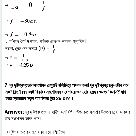
1
−
80
−
0
=
1
f
1
1
−
0
=
⇒
−
80
f
f
=
−
80
c
m
=
−
80
⇒
f
c
m
f
=
−
0.8
m
=
−
0.8
⇒
f
m
∵ ফ'কাছ দৈৰ্ঘ ঋণাত্মক, গতিকে লেন্ছখন অৱতল প্ৰকৃতিৰ।
1
f
1
আকৌ, লেন্ছখনৰ ক্ষমতা (P) =
f
1
−
0.8
1
⇒ P =
−
0.8
⇒ P = -1.25 D
7. দূৰ দৃষ্টিগ্ৰস্ততাৰ সংশোধন দেখুৱাই ৰশ্মিচিত্র অংকন কৰা। দূৰ দৃষ্টিগ্ৰস্ত চকু এটাৰ বাবে
নিকট বিন্দু 1 m ৷ এই বিকাৰৰ সংশোধনৰ বাবে প্ৰয়োজন হোৱা লেন্ছৰ ক্ষমতা কিমান? ধৰি
লোৱা স্বাভাৱিক চকুৰ বাবে নিকট বিন্দু 25 cm ।
Answer:
দূৰ দৃষ্টিগ্ৰস্ততা বা হাইপাৰমেট্ৰপিয়া উপযুক্ত ক্ষমতাৰ উত্তল লেন্ছ ব্যৱহাৰ
কৰি সংশোধন কৰিব পাৰি।
দূৰ দৃষ্টিগ্ৰস্ততাৰ সংশোধনৰ বাবে ৰশ্মিচিত্ৰ-