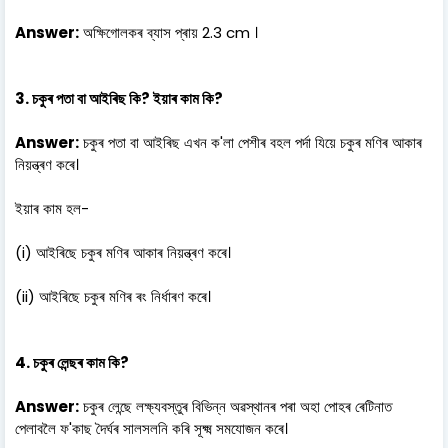
Answer:
অক্ষিগোলকৰ ব্যাস প্ৰায় 2.3 cm ।
3. চকুৰ পতা বা আইৰিছ কি? ইয়াৰ কাম কি?
Answer:
চকুৰ পতা বা আইৰিছ এখন ক'লা পেশীৰ বহল পৰ্দা যিয়ে চকুৰ মণিৰ আকাৰ
নিয়ন্ত্ৰণ কৰে।
ইয়াৰ কাম হল-
(i) আইৰিছে চকুৰ মণিৰ আকাৰ নিয়ন্ত্ৰণ কৰে।
(ii) আইৰিছে চকুৰ মণিৰ ৰং নিৰ্ধাৰণ কৰে।
4. চকুৰ লেন্ছৰ কাম কি?
Answer:
চকুৰ লেন্ছে লক্ষ্যবস্তুৰ বিভিন্ন অৱস্থানৰ পৰা অহা পোহৰ ৰেটিনাত
পেলাবলৈ ফ'কাছ দৈৰ্ঘৰ সালসলনি কৰি সূক্ষ্ম সমযোজন কৰে।