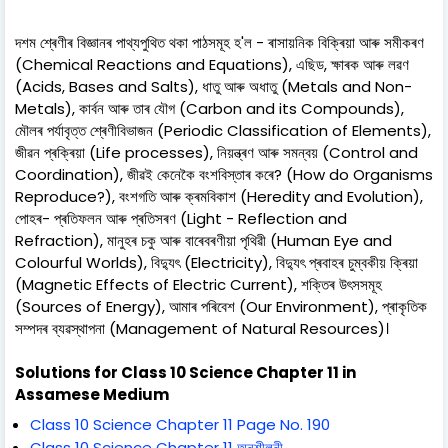
দশম শ্ৰেণীৰ বিজ্ঞানৰ পাথ্যপুথিত থকা পাঠসমূহ হ'ল - ৰাসায়নিক বিক্ৰিয়া আৰু সমীকৰণ
(Chemical Reactions and Equations), এছিড, ক্ষাৰক আৰু লৱণ
(Acids, Bases and Salts), ধাতু আৰু অধাতু (Metals and Non-
Metals), কাৰ্বন আৰু তাৰ যৌগ (Carbon and its Compounds),
মৌলৰ পৰ্যাবৃত্ত শ্ৰেণীবিভাজন (Periodic Classification of Elements),
জীৱন প্ৰক্ৰিয়া (Life processes), নিয়ন্ত্ৰণ আৰু সমন্বয় (Control and
Coordination), জীৱই কেনেকৈ বংশবিস্তাৰ কৰে? (How do Organisms
Reproduce?), বংশগতি আৰু ক্ৰমবিকাশ (Heredity and Evolution),
পোহৰ- প্ৰতিফলন আৰু প্ৰতিসৰণ (Light - Reflection and
Refraction), মানুহৰ চকু আৰু বাৰেবৰণীয়া পৃথিৱী (Human Eye and
Colourful Worlds), বিদ্যুৎ (Electricity), বিদ্যুৎ প্ৰবাহৰ চুম্বকীয় ক্ৰিয়া
(Magnetic Effects of Electric Current), শক্তিৰ উৎসসমূহ
(Sources of Energy), আমাৰ পৰিবেশ (Our Environment), প্ৰাকৃতিক
সম্পদৰ ব্যৱস্থাপনা (Management of Natural Resources)।
Solutions for Class 10 Science Chapter 11 in
Assamese Medium
Class 10 Science Chapter 11 Page No. 190
Class 10 Science Chapter 11 অনুশীলনী