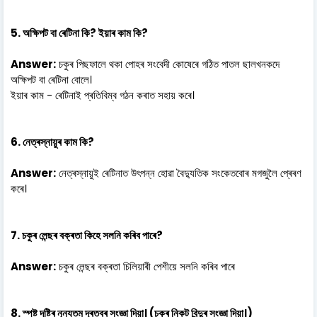
5. অক্ষিপট বা ৰেটিনা কি? ইয়াৰ কাম কি?
Answer:
চকুৰ পিছফালে থকা পোহৰ সংবেদী কোষেৰে গঠিত পাতল ছালখনকদে
অক্ষিপট বা ৰেটিনা বোলে।
ইয়াৰ কাম - ৰেটিনাই প্ৰতিবিম্ব গঠন কৰাত সহায় কৰে।
6. নেত্ৰস্নায়ুৰ কাম কি?
Answer:
নেত্ৰস্নায়ুই ৰেটিনাত উৎপন্ন হোৱা বৈদ্যুতিক সংকেতবোৰ মগজুলৈ প্ৰেৰণ
কৰে।
7. চকুৰ লেন্ছৰ বক্ৰতা কিহে সলনি কৰিব পাৰে?
Answer:
চকুৰ লেন্ছৰ বক্ৰতা চিলিয়াৰী পেশীয়ে সলনি কৰিব পাৰে
8. স্পষ্ট দৃষ্টিৰ নূন্যতম দূৰত্বৰ সংজ্ঞা দিয়া। (চকুৰ নিকট বিন্দুৰ সংজ্ঞা দিয়া।)