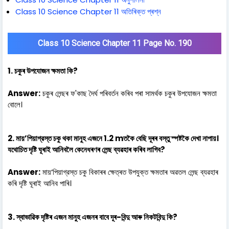
Class 10 Science Chapter 11 অতিৰিক্ত প্ৰশ্ন
Class 10 Science Chapter 11 Page No. 190
1. চকুৰ উপযোজন ক্ষমতা কি?
Answer:
চকুৰ লেন্ছৰ ফ'কাছ দৈৰ্ঘ পৰিবৰ্তন কৰিব পৰা সামৰ্থক চকুৰ উপযোজন ক্ষমতা
বোলে।
2. মায়’পিয়াগ্রস্ত চকু থকা মানুহ এজনে 1.2 mতকৈ বেছি দূৰৰ বস্তু স্পষ্টকৈ দেখা নাপায়।
যথোচিত দৃষ্টি ঘূৰাই আনিবলৈ কেনেধৰণৰ লেন্ছ ব্যৱহাৰ কৰিব লাগিব?
Answer:
মায়’পিয়াগ্রস্ত চকু বিকাৰৰ ক্ষেত্ৰত উপযুক্ত ক্ষমতাৰ অৱতল লেন্ছ ব্যৱহাৰ
কৰি দৃষ্টি ঘূৰাই আনিব পাৰি।
3. স্বাভাৱিক দৃষ্টিৰ এজন মানুহ এজনৰ বাবে দূৰ-বিন্দু আৰু নিকটবিন্দু কি?