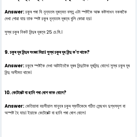
Answer:
চকুৰ পৰা যি নূন্যতম দূৰত্বত বস্তু এটা স্পষ্টকৈ আৰু কষ্টসাধন নকৰাকৈ
দেখা পোৱা যায় তাক স্পষ্ট চকুৰ নূন্যতম দূৰত্ব বুলি কোৱা হয়।
সুস্থ চকুৰ নিকট বিন্দুৰ দূৰত্ব 25 চে.মি.।
9. চকুৰ দূৰ বিন্দুৰ সংজ্ঞা দিয়া। সুস্থ চকুৰ দূৰ বিন্দু ক'ত থাকে?
Answer:
চকুৰে স্পষ্টকৈ দেখা আটাইতকৈ দূৰৰ বিন্দুটোক দূৰবিন্দু বোলে। সুস্থ চকুৰ দূৰ
বিন্দু অসীমত থাকে।
10. কেটেৰেক্ট বা ছানি পৰা ৰোগ কাক বোলে?
Answer:
কেতিয়াবা বয়সীয়াল মানুহৰ চকুৰ স্ফটিকেৰে গঠিত লেন্ছখন দুগ্ধসদৃশ বা
অস্পষ্ট হৈ যায়। ইয়াকে কেটেৰেক্ট বা ছানি পৰা ৰোগ বোলে।