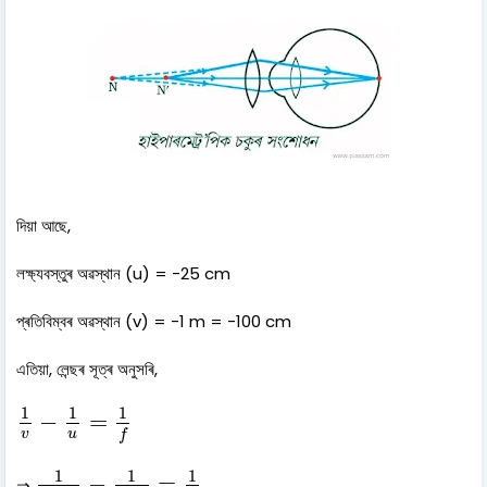
দিয়া আছে,
লক্ষ্যবস্তুৰ অৱস্থান (u) = -25 cm
প্ৰতিবিম্বৰ অৱস্থান (v) = -1 m = -100 cm
এতিয়া, লেন্ছৰ সূত্ৰ অনুসৰি,
1
v
−
1
u
=
1
f
1
1
1
−
=
v
u
f
1
−
100
−
1
−
25
=
1
f
1
1
1
−
=
⇒