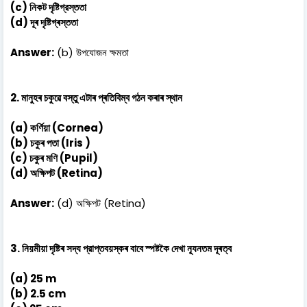
(c) নিকট দৃষ্টিগ্রস্ততা
(d) দূৰ দৃষ্টিগ্ৰস্ততা
Answer:
(b) উপযোজন ক্ষমতা
2. মানুহৰ চকুৱে বস্তু এটাৰ প্ৰতিবিম্ব গঠন কৰাৰ স্থান
(a) কর্ণিয়া (Cornea)
(b) চকুৰ পতা (Iris )
(c) চকুৰ মণি (Pupil)
(d) অক্ষিপট (Retina)
Answer:
(d) অক্ষিপট (Retina)
3. নিয়মীয়া দৃষ্টিৰ সদ্য প্রাপ্তবয়স্কৰ বাবে স্পষ্টকৈ দেখা ন্যূনতম দূৰত্ব
(a) 25 m
(b) 2.5 cm