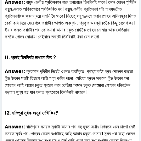
Answer:
বায়ুমণ্ডলীয় প্ৰতিসৰণৰ বাবে তৰাবোৰে তিৰবিৰাই থাকে। তৰাৰ পোহৰ পৃথিৱীৰ
বায়ুমণ্ডলত অবিৰতভাৱে প্ৰতিসৰিত হয়। বায়ুমণ্ডলীয় প্ৰতিসৰণ ঘটা মাধ্যমটোত
প্ৰতিসৰণাংক ক্ৰমান্বয়ে সলনি হৈ থাকে। যিহেতু বায়ুমণ্ডলে তৰাৰ পোহৰ অভিলম্বৰ দিশত
বেকাঁ কৰি দিয়ে সেয়েগহে তৰাটোৰ আপাত অৱস্থান, প্ৰকৃত অৱস্থানতকৈ কিছু বেলেগ হয়।
ইয়াৰ ফলত তৰাটোৰ পৰা কেতিয়াবা আমাৰ চকুত বেছিকৈ পোহৰ সোমায় আৰু কেতিয়াবা
কমকৈ পোহৰ সোমায়। সেইবাবে তৰাটো তিৰবিৰাই থকা যেন লাগে।
11. গ্রহই তিৰবিৰাই নাথাকে কিয় ?
Answer:
গ্ৰহবোৰ পৃথিৱীৰ নিচেই ওচৰত অৱস্থিত। প্ৰত্যেকটো গ্ৰহ পোহৰৰ বহুতো
বিন্দু উৎসৰ সমষ্টি হিচাপে আমি গণ্য কৰিব পাৰো। যেতিয়া গ্ৰহৰ সকলো বিন্দু উৎসৰ পৰা
পোহহৰ আহি আমাৰ চকুত প্ৰৱেশ কৰে তেতিয়া আমাৰ চকুত সোমোৱা পোহৰৰ পৰিবৰ্তনৰ
গড়মান শূন্য হয় যাৰ ফলত গ্ৰহবোৰে তিৰবিৰাই নাথাকে।
12. ৰাতিপুৱা সূৰ্যক ৰঙচুৱা দেখি কিয়?
Answer:
ৰাতিপুৱাৰ সময়ত সূৰ্যটো আমাৰ পৰা বহু দূৰত অৰ্থাৎ দিগন্তৰ ওচৰ চাপে। সেই
সময়ত সূৰ্যৰ পৰা পোহৰৰ কেৱল ৰঙাটোহে আহি আমাৰ চকুত সোমায়। সূৰ্যৰ পৰা অহা বেলেগ
বেলেগ পোহৰৰ ভিতৰত ৰঙা ৰঙৰ তৰংগ দৈৰ্ঘ বেছি হোৱা বাবে ৰঙা ৰঙটোৰ কোনো বিক্ষেপণ